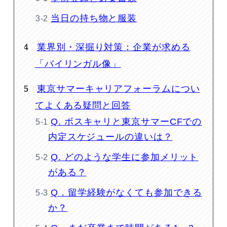
当日の持ち物と服装
業界別・深掘り対策：企業が求める
「バイリンガル像」
東京サマーキャリアフォーラムについ
てよくある疑問と回答
Q. ボスキャリと東京サマーCFでの
内定スケジュールの違いは？
Q. どのような学生に参加メリット
がある？
Q．留学経験がなくても参加できる
か？