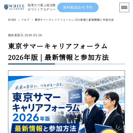
指導力で選ぶ就活塾
無料相談会を予約
ホワイトアカデミー
HOME
>
ブログ
>
東京サマーキャリアフォーラム 2026年版 | 最新情報と参加方法
まずは無料の就活相談を利用する
最終更新日 2026.05.28
東京サマーキャリアフォーラム
TOP
2026年版 | 最新情報と参加方法
ブログ
先輩の体験記
講師陣
ニュース