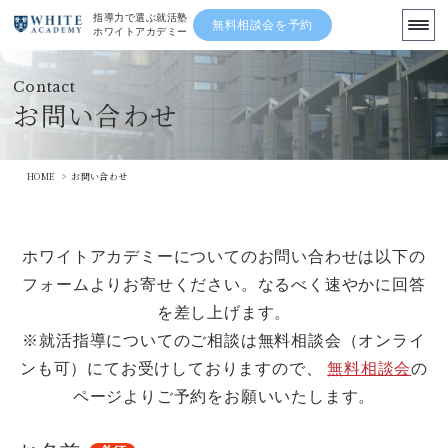
指導力で選ぶ就活塾
無料相談会を予約
ホワイトアカデミー
Contact
まずは無料の就活相談を利用する
お問い合わせ
TOP
HOME
>
お問い合わせ
ブログ
ホワイトアカデミーについてのお問い合わせは以下の
フォームよりお寄せください。なるべく速やかに回答
先輩の体験記
を差し上げます。
※就活指導についてのご相談は無料相談会（オンライ
講師陣
ンも可）にてお受けしておりますので、
無料相談会
の
ページよりご予約をお願いいたします。
ニュース