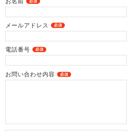
お名前
必須
コース紹介
ホワイトアカデミーについて
メールアドレス
必須
大学受験コース
電話番号
必須
プライバシーポリシー
お問い合わせ内容
運営会社情報
必須
採用情報
アクセス
大学生の親御様向け書籍のプレゼントページ