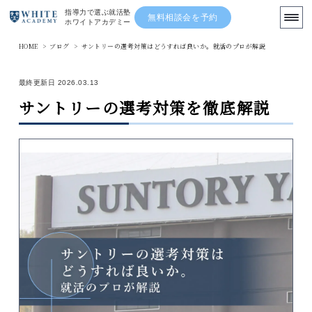
指導力で選ぶ就活塾
無料相談会を予約
ホワイトアカデミー
HOME
>
ブログ
>
サントリーの選考対策はどうすれば良いか。就活のプロが解説
まずは無料の就活相談を利用する
最終更新日 2026.03.13
サントリーの選考対策を徹底解説
TOP
ブログ
先輩の体験記
講師陣
ニュース