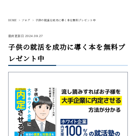
HOME
>
ブログ
>
子供の就活を成功に導く本を無料プレゼント中
まずは無料の就活相談を利用する
最終更新日 2024.09.27
子供の就活を成功に導く本を無料プ
TOP
レゼント中
ブログ
先輩の体験記
講師陣
ニュース