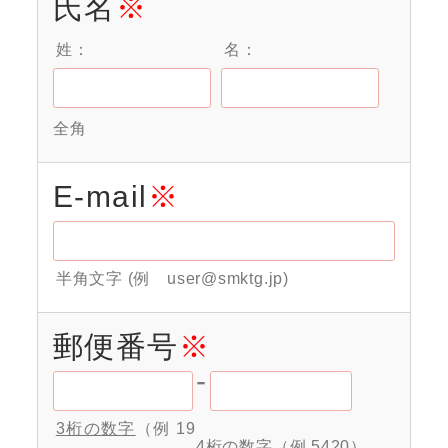
氏名
※
大学関係者の方へ
姓：
名：
問い合わせフォーム
全角
E-mail
※
半角文字 (例 user@smktg.jp)
郵便番号
※
-
3桁の数字
（例 19
4桁の数字
（例 5420）