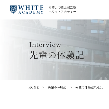
指導力で選ぶ就活塾
ホワイトアカデミー
Interview
先輩の体験記
HOME
>
先輩の体験記
>
先輩の体験記Vol.13