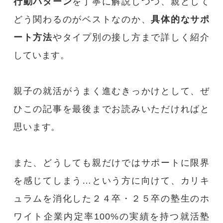
行動パターン
を丁寧に解説しつつ、親として
どう関わるのがベストなのか、
具体的なサポ
大学関係者の方へ
ート方法
やタイプ別の接し方まで詳しく紹介
問い合わせフォーム
しています。
親子の就活がうまく進むきっかけとして、ぜ
ひこの記事を最後までお読みいただければと
思います。
また、どうしても親だけではサポートに限界
を感じてしまう…という方に向けて、カリキ
ュラムを消化した２４卒・２５卒の塾生のホ
ワイト企業内定率100%の実績を持つ就活塾