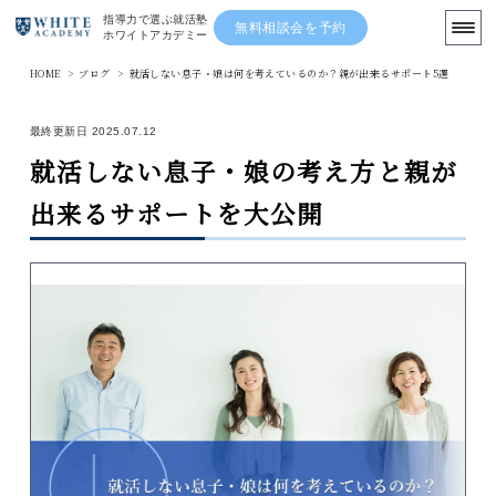
指導力で選ぶ就活塾
無料相談会を予約
ホワイトアカデミー
HOME
>
ブログ
>
就活しない息子・娘は何を考えているのか？親が出来るサポート5選
まずは無料の就活相談を利用する
最終更新日 2025.07.12
就活しない息子・娘の考え方と親が
TOP
出来るサポートを大公開
ブログ
先輩の体験記
講師陣
ニュース