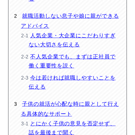
就職活動しない息子や娘に親ができる
アドバイス
人気企業・大企業にこだわりすぎ
ない大切さを伝える
不人気企業でも、まずは正社員で
働く重要性を説く
今は若ければ就職しやすいことを
伝える
子供の就活が心配な時に親として行え
る具体的なサポート
とにかく子供の意見を否定せず、
話を最後まで聞く