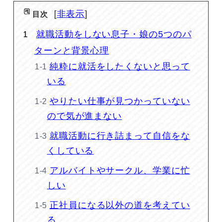
非表示
目次
就職活動をしない息子・娘の5つのパ
ターンと背景心理
純粋に就活をしたくないと思って
いる
やりたい仕事が見つかっていない
ので気が進まない
就職活動に行き詰まって自信をな
くしている
アルバイトやサークル、学業に忙
しい
正社員になる以外の道を考えてい
る