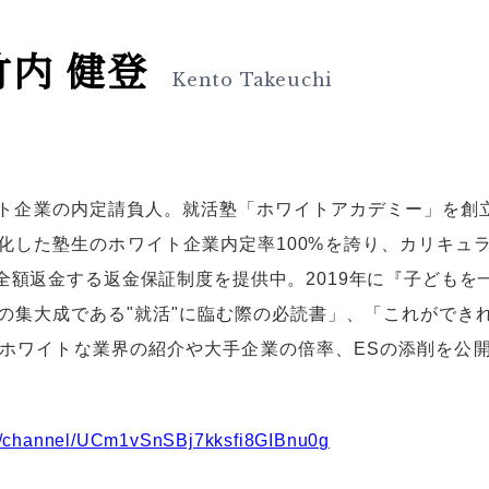
竹内 健登
Kento Takeuchi
ト企業の内定請負人。就活塾「ホワイトアカデミー」を創立
化した塾生のホワイト企業内定率100%を誇り、カリキュ
全額返金する返金保証制度を提供中。2019年に『子どもを
ての集大成である"就活"に臨む際の必読書」、「これがで
ではホワイトな業界の紹介や大手企業の倍率、ESの添削を
m/channel/UCm1vSnSBj7kksfi8GIBnu0g