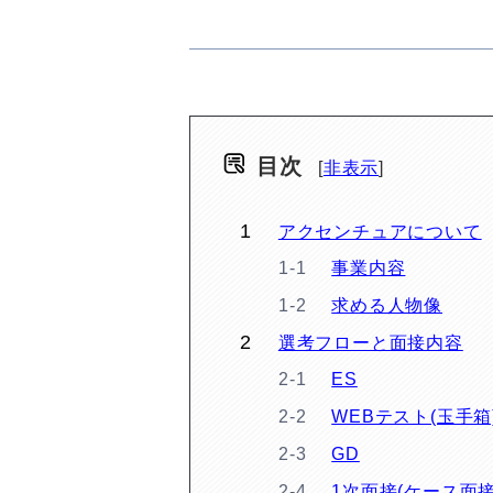
目次
非表示
アクセンチュアについて
事業内容
求める人物像
選考フローと面接内容
ES
WEBテスト(玉手箱
GD
1次面接(ケース面