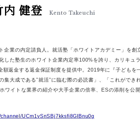
竹内 健登
Kento Takeuchi
ト企業の内定請負人。就活塾「ホワイトアカデミー」を創立
化した塾生のホワイト企業内定率100%を誇り、カリキュ
全額返金する返金保証制度を提供中。2019年に『子どもを
ての集大成である"就活"に臨む際の必読書」、「これがで
ではホワイトな業界の紹介や大手企業の倍率、ESの添削を
m/channel/UCm1vSnSBj7kksfi8GIBnu0g