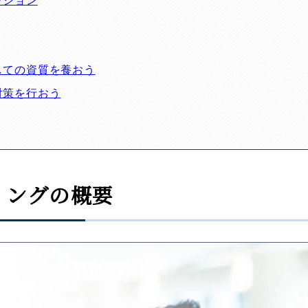
ッション
しての資質を養おう
対策を行おう
ィングの概要