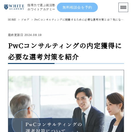
指導力で選ぶ就活塾
無料相談会を予約
ホワイトアカデミー
HOME
>
ブログ
>
PwCコンサルティングに就職するために必要な選考対策とは？気になる採用情報まで徹底解説
まずは無料の就活相談を利用する
最終更新日 2024.08.19
PwCコンサルティングの内定獲得に
TOP
必要な選考対策を紹介
ブログ
先輩の体験記
講師陣
ニュース