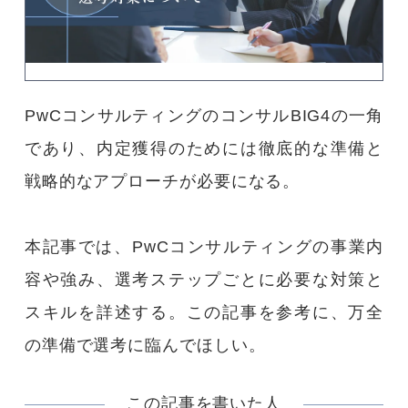
コース紹介
ホワイトアカデミーについて
PwCコンサルティングのコンサルBIG4の一角
大学受験コース
であり、内定獲得のためには徹底的な準備と
プライバシーポリシー
戦略的なアプローチが必要になる。
運営会社情報
本記事では、PwCコンサルティングの事業内
容や強み、選考ステップごとに必要な対策と
採用情報
スキルを詳述する。この記事を参考に、万全
アクセス
の準備で選考に臨んでほしい。
大学生の親御様向け書籍のプレゼントページ
この記事を書いた人